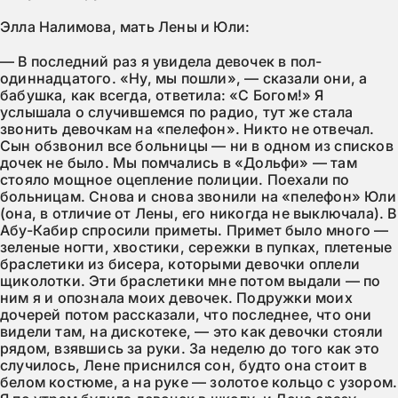
Элла Налимова, мать Лены и Юли:
— В последний раз я увидела девочек в пол-
одиннадцатого. «Ну, мы пошли», — сказали они, а
бабушка, как всегда, ответила: «С Богом!» Я
услышала о случившемся по радио, тут же стала
звонить девочкам на «пелефон». Никто не отвечал.
Сын обзвонил все больницы — ни в одном из списков
дочек не было. Мы помчались в «Дольфи» — там
стояло мощное оцепление полиции. Поехали по
больницам. Снова и снова звонили на «пелефон» Юли
(она, в отличие от Лены, его никогда не выключала). В
Абу-Кабир спросили приметы. Примет было много —
зеленые ногти, хвостики, сережки в пупках, плетеные
браслетики из бисера, которыми девочки оплели
щиколотки. Эти браслетики мне потом выдали — по
ним я и опознала моих девочек. Подружки моих
дочерей потом рассказали, что последнее, что они
видели там, на дискотеке, — это как девочки стояли
рядом, взявшись за руки. За неделю до того как это
случилось, Лене приснился сон, будто она стоит в
белом костюме, а на руке — золотое кольцо с узором.