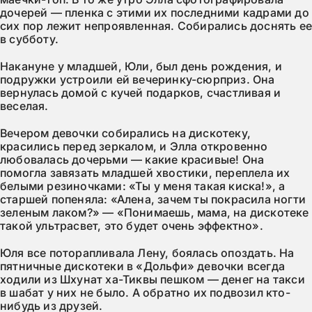
дочерей — пленка с этими их последними кадрами до
сих пор лежит непроявленная. Собирались доснять е
в субботу.
Накануне у младшей, Юли, был день рождения, и
подружки устроили ей вечеринку-сюрприз. Она
вернулась домой с кучей подарков, счастливая и
веселая.
Вечером девочки собирались на дискотеку,
красились перед зеркалом, и Элла откровенно
любовалась дочерьми — какие красивые! Она
помогла завязать младшей хвостики, переплела их
белыми резиночками: «Ты у меня такая киска!», а
старшей попеняла: «Алена, зачем ты покрасила ногти
зеленым лаком?» — «Понимаешь, мама, на дискотеке
такой ультрасвет, это будет очень эффектно».
Юля все поторапливала Лену, боялась опоздать. На
пятничные дискотеки в «Дольфи» девочки всегда
ходили из Шхунат ха-Тиквы пешком — денег на такси
в шабат у них не было. А обратно их подвозил кто-
нибудь из друзей.