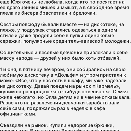
еще Юля очень не любила, когда кто-то посягает на
ее драгоценных мишек и мышат, а в свободное время
плела из бисера браслетики и брелочки.
Сестры повсюду бывали вместе — на дискотеке, на
пляже, у подружек старались одеваться в одном
стиле и даже продели себе в пупки одинаковые
сережки, популярные среди тель-авивской молодежи.
Общительные и веселые девчонки привлекали к себе
массу народа — друзей у них было хоть отбавляй.
1 июня, в пятницу вечером, они собирались на свою
любимую дискотеку в «Дольфи» и утром пристали к
маме: «Все, что у нас есть в шкафу, мы уже надевали
на дискотеку. Давай поедем на рынок «Кармель»,
купим на распродаже что-нибудь новенькое». Семья
жила небогато, но Элла детям ни в чем не отказывала.
Разве что на развлечения девчонки зарабатывали
себе сами, подряжаясь раз в неделю в кафе
официантками.
Съездили на рынок. Купили недорогие брючки,
маечки-топ. В то же утро Элла сфотографировала