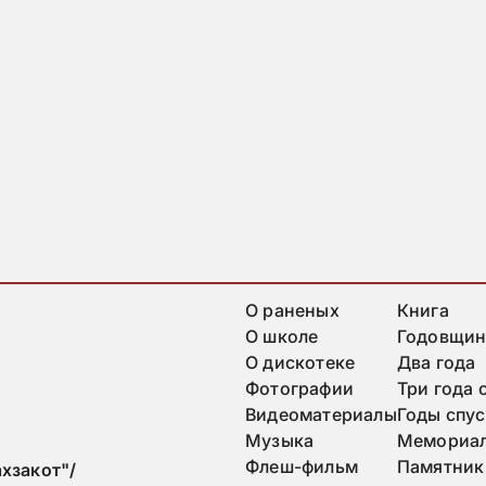
О раненых
Книга
О школе
Годовщин
О дискотеке
Два года
Фотографии
Три года 
Видеоматериалы
Годы спус
Музыка
Мемориа
Флеш-фильм
Памятник
хзакот"/