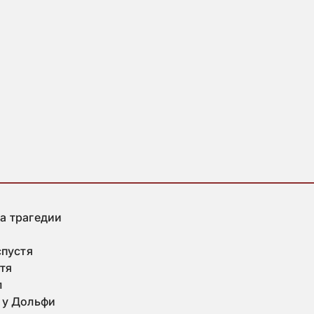
а трагедии
спустя
тя
л
 у Дольфи