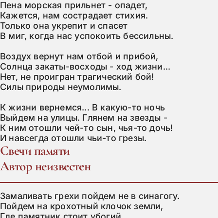
Пена морская прильнет - опадет,

Кажется, нам сострадает стихия.

Только она укрепит и спасет

В миг, когда нас успокоить бессильны.

Воздух вернут нам отбой и прибой,

Солнца закаты-восходы - ход жизни...

Нет, не проигран трагический бой!

Силы природы неумолимы.

К жизни вернемся... В какую-то ночь

Выйдем на улицы. Глянем на звезды -

К ним отошли чей-то сын, чья-то дочь!

И навсегда отошли чьи-то грезы.
Свечи памяти
Автор неизвестен
Замаливать грехи пойдем не в синагогу.

Пойдем на крохотный клочок земли,

Где памятник стоит убогий,
