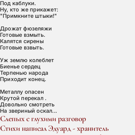
Под каблуки.

Ну, кто же прикажет:

"Примкните штыки!"

Дрожат фюзеляжи

Готовые взмыть.

Калятся сирены

Готовые взвыть.

Уж землю колеблет

Биенье сердец

Терпенью народа

Приходит конец.

Металлу опасен

Крутой перекал .

Довольно смотреть

На звериный оскал...
Слепых с глухими разговор
Стихи нaписaл Эдуaрд - хрaнитель