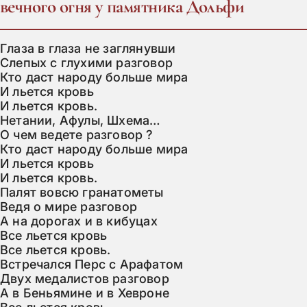
вечнoгo oгня у пaмятникa Дoльфи
Глаза в глаза не заглянувши

Слепых с глухими разговор

Кто даст народу больше мира

И льется кровь

И льется кровь.

Нетании, Афулы, Шхема…

О чем ведете разговор ?

Кто даст народу больше мира

И льется кровь

И льется кровь.

Палят вовсю гранатометы

Ведя о мире разговор

А на дорогах и в кибуцах

Все льется кровь

Все льется кровь.

Встречался Перс с Арафатом

Двух медалистов разговор

А в Беньямине и в Хевроне
