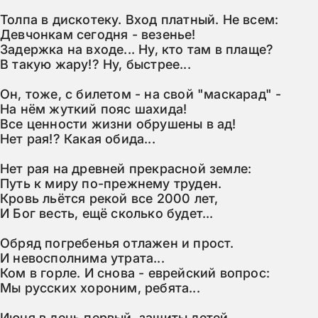
Толпа в дискотеку. Вход платный. Не всем:

Девчонкам сегодня - везенье!

Задержка на входе... Ну, кто там в плаще?

В такую жару!? Ну, быстрее...

Он, тоже, с билетом - на свой "маскарад" -

На нём жуткий пояс шахида!

Все ценности жизни обрушены в ад!

Нет рая!? Какая обида...

Нет рая на древней прекрасной земле:

Путь к миру по-прежнему труден.

Кровь льётся рекой все 2000 лет,

И Бог весть, ещё сколько будет...

Обряд погребенья отлажен и прост.

И невосполнима утрата...

Ком в горле. И снова - еврейский вопрос:

Мы русских хороним, ребята...

Июня в день первый, защиты детей,
