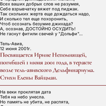
Всех ваших добрых слов не разумея,

Себе взрывчатку вяжет под пиджак.

Так скольких жертв еще дождаться надо,

И сколько тел еще похоронить,

Чтоб осознать безумие джихада?

А, осознав, ДОСТОЙНО ОСУДИТЬ!

Не гаснут фитили свечей у "Дольфи"…

Тель-Авив,

12 июня 2001г.
Посвящается Ирине Непомнящей,
погибшей 1 июня 2001 года, в теракте
возле тель-авивского Дельфинариума.
Стихи Елены Вайцман.
На веки проклятая дата

Тебя на небо унесла.

Но память не убита, не распята,
