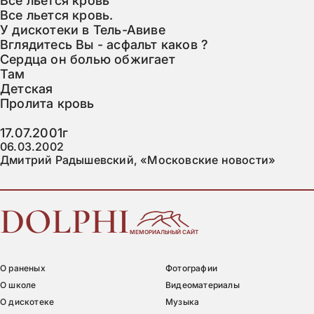
Все льется кровь

Все льется кровь.

У дискотеки в Тель-Авиве

Вглядитесь Вы - асфальт каков ?

Сердца он болью обжигает

Там

Детская

Пролита кровь

17.07.2001г
06.03.2002

Дмитрий Радышевский, «Московские новости»
DOLPHI
МЕМОРИАЛЬНЫЙ САЙТ
О раненых
Фотографии
О школе
Видеоматериалы
О дискотеке
Музыка