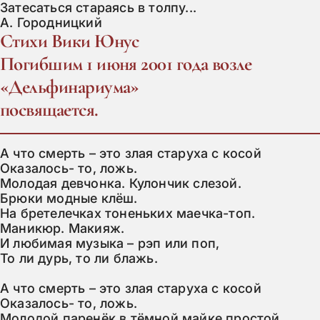
Затесаться стараясь в толпу...

А. Городницкий
Стихи Вики Юнус
Погибшим 1 июня 2001 года возле
«Дельфинариума»
посвящается.
А что смерть – это злая старуха с косой

Оказалось- то, ложь.

Молодая девчонка. Кулончик слезой.

Брюки модные клёш.

На бретелечках тоненьких маечка-топ.

Маникюр. Макияж.

И любимая музыка – рэп или поп,

То ли дурь, то ли блажь.

А что смерть – это злая старуха с косой

Оказалось- то, ложь.

Молодой паренёк в тёмной майке простой,
