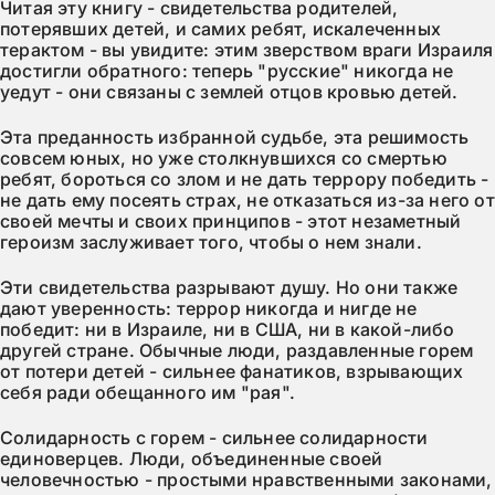
Читая эту книгу - свидетельства родителей,
потерявших детей, и самих ребят, искалеченных
терактом - вы увидите: этим зверством враги Израиля
достигли обратного: теперь "русские" никогда не
уедут - они связаны с землей отцов кровью детей.
Эта преданность избранной судьбе, эта решимость
совсем юных, но уже столкнувшихся со смертью
ребят, бороться со злом и не дать террору победить -
не дать ему посеять страх, не отказаться из-за него от
своей мечты и своих принципов - этот незаметный
героизм заслуживает того, чтобы о нем знали.
Эти свидетельства разрывают душу. Но они также
дают уверенность: террор никогда и нигде не
победит: ни в Израиле, ни в США, ни в какой-либо
другей стране. Обычные люди, раздавленные горем
от потери детей - сильнее фанатиков, взрывающих
себя ради обещанного им "рая".
Солидарность с горем - сильнее солидарности
единоверцев. Люди, объединенные своей
человечностью - простыми нравственными законами,