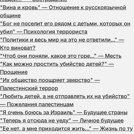
"Вина и кровь" — Отношение к русскоязычной
общине
"Бог не поселит его рядом с детьми, которых он
убил" — Психология террориста
"Политики и весь мир на это не ответили..." —
Кто виноват?
"Чтоб они поняли, какое это горе..." — Месть
"Как можно простить убийство детей?" —
Прощение
"Их общество поощряет зверство" —
Палестинский террор
"Любить детей, а не отправлять их на убийство"
— Пожелания палестинцам
"Я очень боюсь за Израиль" — Будущее страны
"Теперь я отсюда не уеду" — Личное будущее
"Ее нет, а мне приходится жить..." — Жизнь по ту