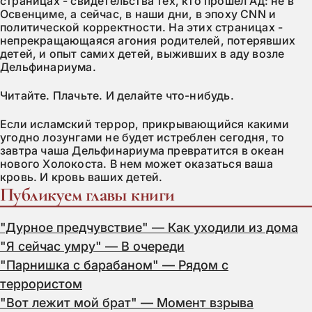
страницах - свидетельства тех, кто прошел Ад: не в
Освенциме, а сейчас, в наши дни, в эпоху СNN и
политической корректности. На этих страницах -
непрекращающаяся агония родителей, потерявших
детей, и опыт самих детей, выживших в аду возле
Дельфинариума.
Читайте. Плачьте. И делайте что-нибудь.
Если исламский террор, прикрывающийся какими
угодно лозунгами не будет истреблен сегодня, то
завтра чаша Дельфинариума превратится в океан
нового Холокоста. В нем может оказаться ваша
кровь. И кровь ваших детей.
Публикуем главы книги
"Дурное предчувствие" — Как уходили из дома
"Я сейчас умру" — В очереди
"Парнишка с барабаном" — Рядом с
террористом
"Вот лежит мой брат" — Момент взрыва