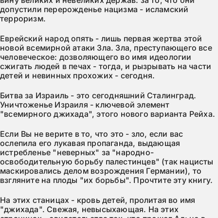
вину великих и невеликих держав: за то, что они
допустили перерожденье нацизма - исламский
терроризм.
Еврейский народ опять - лишь первая жертва этой
новой всемирной атаки Зла. Зла, преступающего все
человеческое: дозволяющего во имя идеологии
сжигать людей в печах - тогда, и рызрывать на части
детей и невинных прохожих - сегодня.
Битва за Израиль - это сегодняшний Сталинград.
Уничтоженье Израиля - ключевой элемент
"всемирного джихада", этого нового варианта Рейха.
Если Вы не верите в то, что это - зло, если вас
ослепила его лукавая пропаганда, выдающая
истребленье "неверных" за "народно-
освободительную борьбу палестинцев" (так нацисты
маскировались делом возрождения Германии), то
взгляните на плоды "их борьбы". Прочтите эту книгу.
На этих станицах - кровь детей, пролитая во имя
"джихада". Свежая, невысыхающая. На этих