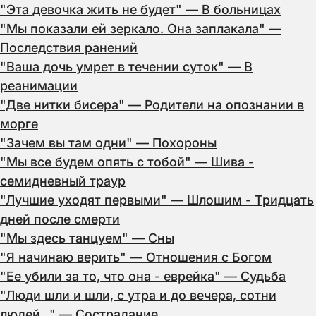
"Эта девочка жить не будет" — В больницах
"Мы показали ей зеркало. Она заплакала" —
Последствия ранений
"Ваша дочь умрет в течении суток" — В
реанимации
"Две нитки бисера" — Родители на опознании в
морге
"Зачем вы там одни" — Похороны
"Мы все будем опять с тобой" — Шива -
семидневный траур
"Лучшие уходят первыми" — Шлошим - Тридцать
дней после смерти
"Мы здесь танцуем" — Сны
"Я начинаю верить" — Отношения с Богом
"Ее убили за то, что она - еврейка" — Судьба
"Люди шли и шли, с утра и до вечера, сотни
людей…" — Сострадание