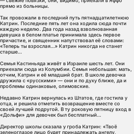
— свежие повязки, они, видимо, приехали в Яффо
прямо из больницы.
Так провожали в последний путь пятнадцатилетнюю
Катрин. Последние пять лет она ходила сюда почти
каждую неделю. Два года назад взволнованная
девушка в белом платье принимала здесь первое
причастие, и священник напутствовал её словами:
«Теперь ты взрослая…» Катрин никогда не станет
старше…
Семья Кастиньяда живёт в Израиле шесть лет. Они
приехали сюда из Колумбии. Семья небольшая: мать,
отчим, Катрин и её младший брат. В школе девочка
дружила с «русскими» — они и по духу ближе, да и
проблемы одинаковые, олимовские.
Недавно Катрин вернулась из Штатов, где гостила у
отца, и решила отметить возвращение вместе со
своей лучшей подругой. В ту роковую пятницу вход в
«Дольфи» для девочек был бесплатный…
Директор школы сказала у гроба Катрин: «Твоё
зеленоглазое лицо будет принадлежать ангелу,