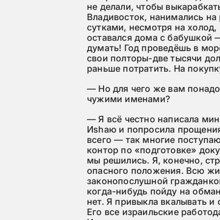
не делали, чтобы выкарабкат
Владивосток, нанимались на
сутками, несмотря на холод,
оставался дома с бабушкой —
думать! Год проведёшь в мор
свои полторы-две тысячи дол
раньше потратить. На покупк
— Но для чего же вам понад
чужими именами?
— Я всё честно написала мин
Иshaю и попросила прощения.
всего — так многие поступаю
контор по «подготовке» доку
мы решились. Я, конечно, ст
опасного положения. Всю жи
законопослушной гражданкой,
когда-нибудь пойду на обман
нет. Я привыкла вкалывать и
Его все израильские работод