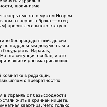
обвинять Израиль в
ности, шовинизме.
 и теперь вместе с мужем Игорем
сыном от первого брака — отец
м) просит легального статуса
тине беспрецедентный: до сих
ну по поддельным документам и
 Государства Израиль,
Но эта ситуация особая, и это
принявшие и рассматривающие
 комнатке в редакции,
азмышляем о превратностях
 в Израиль от безысходности,
Устали жить в крайней нищете.
омнатная квартира. Чего только