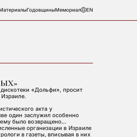
Материалы
Годовщины
Мемориал
EN
ВЫХ»
 дискотеки «Дольфи», просит
 Израиле.
истического акта у
ве один заслужил особенно
 ему было возвращено…
исленные организации в Израиле
рологи в газеты, вписывая в них