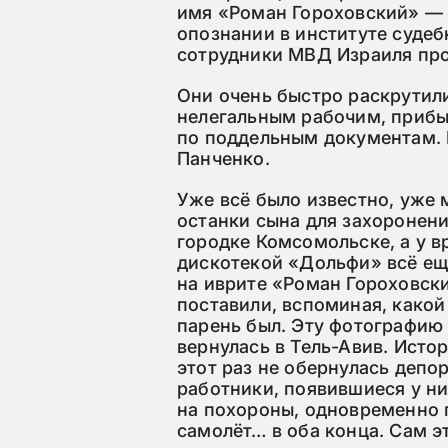
имя «Роман Гороховский» — 
опознании в институте суде
сотрудники МВД Израиля про
Они очень быстро раскрутил
нелегальным рабочим, прибы
по поддельным документам. 
Панченко.
Уже всё было известно, уже
останки сына для захоронени
городке Комсомольске, а у 
дискотекой «Дольфи» всё ещ
на иврите «Роман Гороховск
поставили, вспоминая, како
парень был. Эту фотографию 
вернулась в Тель-Авив. Исто
этот раз не обернулась депо
работники, появившиеся у ни
на похороны, одновременно 
самолёт… в оба конца. Сам э