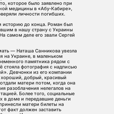
то, которое было заявлено при
бной медицины в «Абу-Кабире»,
веряли личности погибших.
и историю до конца. Роман был
вшим в нашу страну с Украины
На самом деле его звали Сергей
 мать — Наташа Санникова увезла
я на Украине, в маленьком
временного памятника рядом с
ё стояла фотография с надписью
ий». Девчонки из его компании
й хороший, добрый, красивый
отдали матери потом, когда она
рия разоблачения нелегалов на
ртацией. Более того, социальные
х в доме и передавшие деньги
принесли матери билеты на
тот факт должен заставить