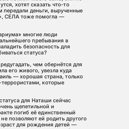
утся, хотят сказать что-то
ам передали деньги, вырученные
у», СЕЛА тоже помогла —
нариума» многие люди
альнейшего пребывания в
 наладить безопасность для
биваться статуса?
предугадать, чем обернётся для
ила его живого, увезла куда
раиль — хорошая страна, только
и-террористами, которые
статуса для Наташи сейчас
очень щепетильной и
ракте погиб её единственный
 не позволяют ей родить другого
возраст для рождения детей —