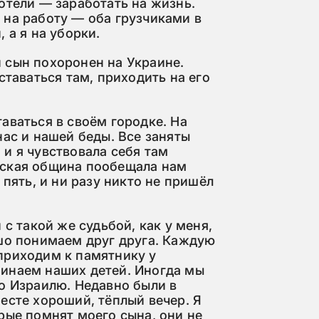
отели — заработать на жизнь.
 на работу — оба грузчиками в
 а я на уборки.
 сын похоронен на Украине.
ставаться там, приходить на его
аваться в своём городке. На
нас и нашей беды. Все заняты
и я чувствовала себя там
йская община пообещала нам
 пять, и ни разу никто не пришёл
 с такой же судьбой, как у меня,
ошо понимаем друг друга. Каждую
приходим к памятнику у
инаем наших детей. Иногда мы
о Израилю. Недавно были в
есте хороший, тёплый вечер. Я
рые помнят моего сына, они не