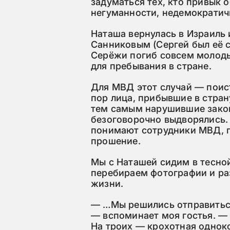
задуматься тех, кто привык 
негуманности, недемократич
Наташа вернулась в Израиль
Санниковым (Сергей был её 
Серёжи погиб совсем молоды
для пребывания в стране.
Для МВД этот случай — поис
пор лица, прибывшие в стра
тем самым нарушившие закон
безоговорочно выдворялись. 
понимают сотрудники МВД, 
прошение.
Мы с Наташей сидим в тесной
перебираем фотографии и р
жизни.
— …Мы решились отправиться
— вспоминает моя гостья. — 
На троих — крохотная однок