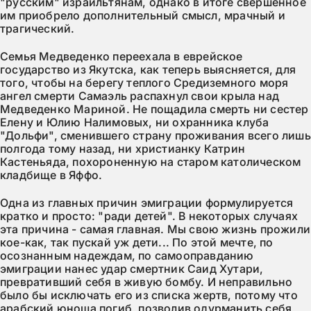
"русским" израильтянам, однако в итоге свершенное
им приобрело дополнительный смысл, мрачный и
трагический.
Семья Медведенко переехала в еврейское
государство из Якутска, как теперь выясняется, для
того, чтобы на берегу теплого Средиземного моря
ангел смерти Самаэль распахнул свои крыла над
Медведенко Мариной. Не пощадила смерть ни сестер
Елену и Юлию Налимовых, ни охранника клуба
"Дольфи", сменившего страну проживания всего лишь
полгода тому назад, ни христианку Катрин
Кастеньяда, похороненную на старом католическом
кладбище в Яффо.
Одна из главных причин эмиграции формулируется
кратко и просто: "ради детей". В некоторых случаях
эта причина - самая главная. Мы свою жизнь прожили
кое-как, так пускай уж дети... По этой мечте, по
осознанным надеждам, по самооправданию
эмиграции нанес удар смертник Саид Хутари,
превративший себя в живую бомбу. И неправильно
было бы исключать его из списка жертв, потому что
арабский юноша погиб, позволив одурманить себя